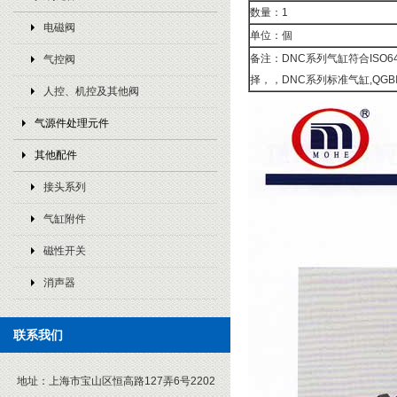
数量：1
电磁阀
单位：個
备注：DNC系列气缸符合ISO
气控阀
择，，DNC系列标准气缸,QGBⅠM
人控、机控及其他阀
气源件处理元件
其他配件
接头系列
气缸附件
磁性开关
消声器
联系我们
地址：
上海市宝山区恒高路127弄6号2202