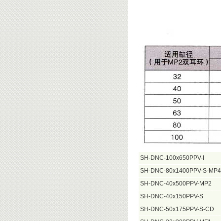
SH-DNC-100x650PPV-I
SH-DNC-80x1400PPV-S-MP4
SH-DNC-40x500PPV-MP2
SH-DNC-40x150PPV-S
SH-DNC-50x175PPV-S-CD