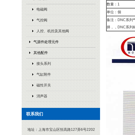
数量：1
电磁阀
单位：個
备注：DNC系列
气控阀
择，，DNC系列标准
人控、机控及其他阀
气源件处理元件
其他配件
接头系列
气缸附件
磁性开关
消声器
联系我们
地址：
上海市宝山区恒高路127弄6号2202