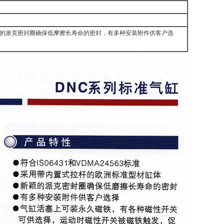
，新颖的派克密封圈确保低摩擦长寿命的密封，有多种安装附件供客户选