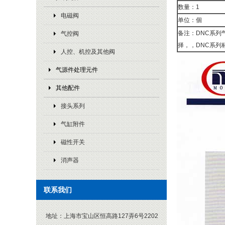
数量：1
电磁阀
单位：個
备注：DNC系列
气控阀
择，，DNC系列标准
人控、机控及其他阀
气源件处理元件
其他配件
接头系列
气缸附件
磁性开关
消声器
联系我们
地址：
上海市宝山区恒高路127弄6号2202