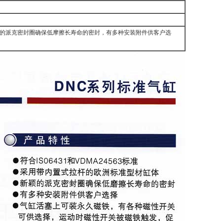
，新颖的派克密封圈确保低摩擦长寿命的密封，有多种安装附件供客户选