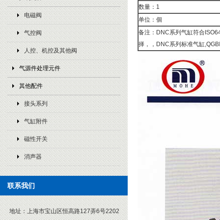
数量：1
电磁阀
单位：個
备注：DNC系列气缸符合ISO
气控阀
择，，DNC系列标准气缸,QGBⅠM
人控、机控及其他阀
气源件处理元件
其他配件
接头系列
气缸附件
磁性开关
消声器
联系我们
地址：
上海市宝山区恒高路127弄6号2202