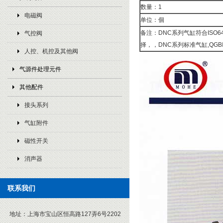
数量：1
电磁阀
单位：個
备注：DNC系列气缸符合ISO
气控阀
择，，DNC系列标准气缸,QGBⅠM
人控、机控及其他阀
气源件处理元件
其他配件
接头系列
气缸附件
磁性开关
消声器
联系我们
地址：
上海市宝山区恒高路127弄6号2202