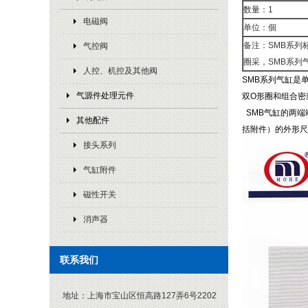
数量：1
电磁阀
单位：個
备注：SMB系列
气控阀
圈采，SMB系列气缸
人控、机控及其他阀
SMB系列气缸是
气源件处理元件
双O形圈和组合密
SMB气缸的两端
其他配件
括附件）的外形尺寸
接头系列
气缸附件
磁性开关
消声器
联系我们
地址：
上海市宝山区恒高路127弄6号2202