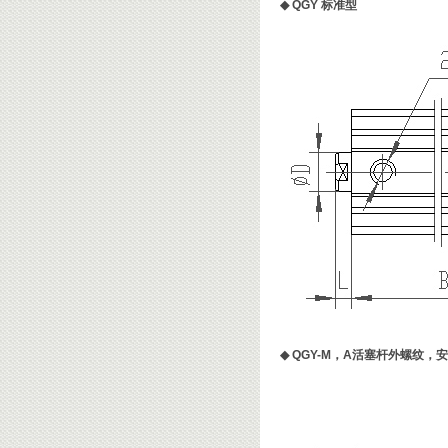
◆
QGY 标准型
◆
QGY-M，A活塞杆外螺纹，