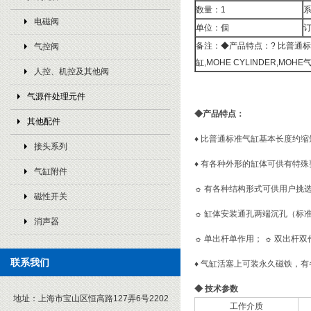
数量：1
电磁阀
单位：個
订
备注：◆产品特点：? 比普通标
气控阀
缸,MOHE CYLINDER,MOHE
人控、机控及其他阀
气源件处理元件
◆
产品特点：
其他配件
♦
比普通标准气缸基本长度约缩短
接头系列
♦
有各种外形的缸体可供有特殊
气缸附件
☼
有各种结构形式可供用户挑
磁性开关
☼
缸体安装通孔两端沉孔（标
消声器
☼
单出杆单作用；
☼
双出杆双
联系我们
♦
气缸活塞上可装永久磁铁，有
◆
技术参数
地址：
上海市宝山区恒高路127弄6号2202
工作介质