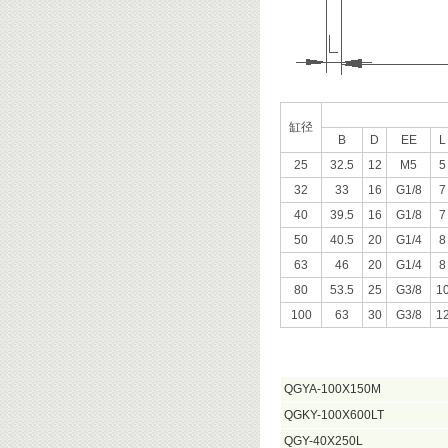
缸径
B
D
EE
L
25
32.5
12
M5
5
32
33
16
G1/8
7
40
39.5
16
G1/8
7
50
40.5
20
G1/4
8
63
46
20
G1/4
8
80
53.5
25
G3/8
1
100
63
30
G3/8
1
QGYA-100X150M
QGKY-100X600LT
QGY-40X250L