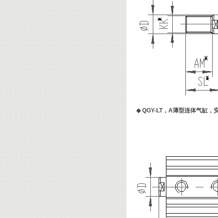
◆
QGY-LT，A薄型连体气缸