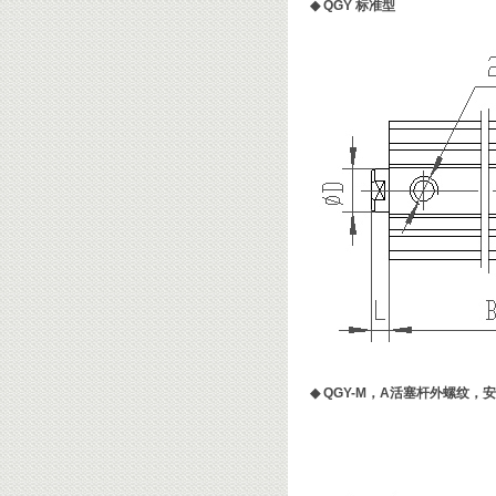
◆
QGY 标准型
◆
QGY-M，A活塞杆外螺纹，