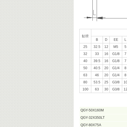
缸径
B
D
EE
L
25
32.5
12
M5
5
32
33
16
G1/8
7
40
39.5
16
G1/8
7
50
40.5
20
G1/4
8
63
46
20
G1/4
8
80
53.5
25
G3/8
1
100
63
30
G3/8
1
QGY-50X160M
QGY-32X350LT
QGY-80X75A