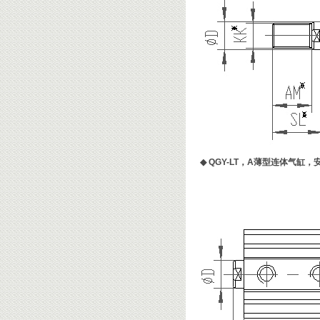
◆
QGY-LT，A薄型连体气缸