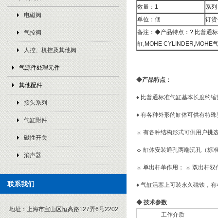
数量：1
系列
电磁阀
单位：個
订货
备注：◆产品特点：? 比普通标
气控阀
缸,MOHE CYLINDER,MOHE
人控、机控及其他阀
气源件处理元件
◆
产品特点：
其他配件
♦
比普通标准气缸基本长度约缩短
接头系列
♦
有各种外形的缸体可供有特殊
气缸附件
☼
有各种结构形式可供用户挑
磁性开关
☼
缸体安装通孔两端沉孔（标
消声器
☼
单出杆单作用；
☼
双出杆双
联系我们
♦
气缸活塞上可装永久磁铁，有
◆
技术参数
地址：
上海市宝山区恒高路127弄6号2202
工作介质