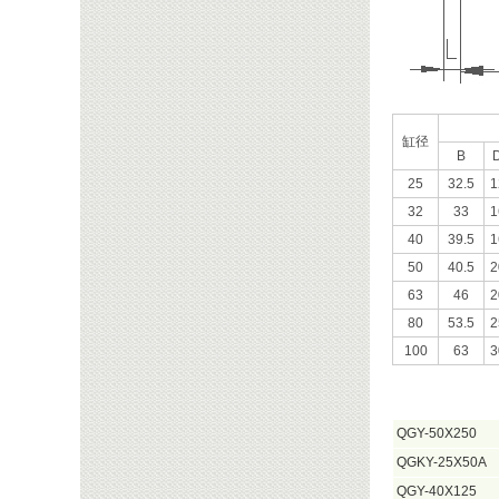
缸径
B
25
32.5
1
32
33
1
40
39.5
1
50
40.5
2
63
46
2
80
53.5
2
100
63
3
QGY-50X250
QGKY-25X50A
QGY-40X125