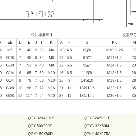
气缸标准尺寸
改型部
D
EE
L
E
J
T
K
A
F
G
KK
A
2
M5
5
40
2
28
M6
10
4.5
8深6
M10×1.25
17
6
G1/8
7
45
5
34
M8
12
5.5
9深7
M14×1.5
23
6
G1/8
7
53
5
40
M8
12
5.6
9深7
M14×1.5
23
0
G1/4
8
65
7
50
M10
16
6.5
11深8
M18×1.5
28
0
G1/4
8
78
7
60
M10
16
9
14深10
M18×1.5
28
5
G3/8
10
98
7
77
M16
21
11
18深13.5
M22×1.5
35
0
G3/8
12
117
7
94
M20
27
11
18深12.5
M26×1.5
35
QGY-32X400LS
QGY-32X500LT
QGY-50X900D
QGYA-32X50M
QGKY-50X80D
QGKY-40X175A