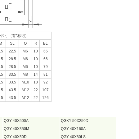
分尺寸（有*标记）
M
SL
Q
R
BL
.5
22.5
M6
10
65
.5
28.5
M6
10
66
.5
28.5
M6
10
79
.5
33.5
M8
14
81
.5
33.5
M10
18
92
.5
43.5
M12
22
107
.5
43.5
M12
22
126
QGY-40X500A
QGKY-50X250D
QGY-40X350M
QGY-40X160A
QGY-40X50D
QGY-40X80LS