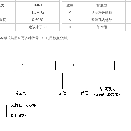
压力
1MPa
空白
标准型
1.5MPa
M
活塞杆外螺纹
温度
0-60℃
A
安装孔内螺纹
建议小于80
D
单作用
构形式共用时写多种代号，中间用标点分割。