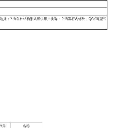
选择；? 有各种结构形式可供用户挑选； ? 活塞杆内螺纹，QGY薄型气
代号
名称