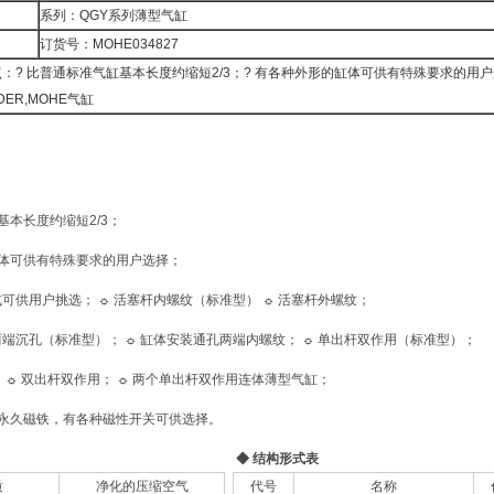
系列：QGY系列薄型气缸
订货号：MOHE034827
：? 比普通标准气缸基本长度约缩短2/3；? 有各种外形的缸体可供有特殊要求的用户
NDER,MOHE气缸
基本长度约缩短2/3；
体可供有特殊要求的用户选择；
式可供用户挑选；
☼
活塞杆内螺纹（标准型）
☼
活塞杆外螺纹；
两端沉孔（标准型）；
☼
缸体安装通孔两端内螺纹；
☼
单出杆双作用（标准型）；
；
☼
双出杆双作用；
☼
两个单出杆双作用连体薄型气缸；
永久磁铁，有各种磁性开关可供选择。
◆
结构形式表
质
净化的压缩空气
代号
名称