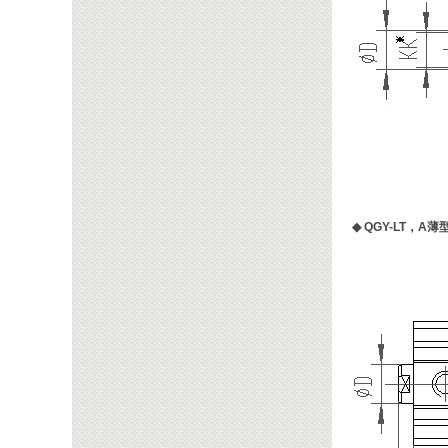
◆
QGY-LT，A