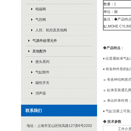
数量：1
电磁阀
单位：個
备注：◆产品特点
气控阀
缸,MOHE CYLI
人控、机控及其他阀
气源件处理元件
◆
产品特点：
其他配件
♦
比普通标准气缸
接头系列
♦
有各种外形的缸
气缸附件
☼
有各种结构形
磁性开关
☼
缸体安装通孔
消声器
☼
单出杆单作用
联系我们
♦
气缸活塞上可装
◆
技术参数
地址：
上海市宝山区恒高路127弄6号2202
工作介