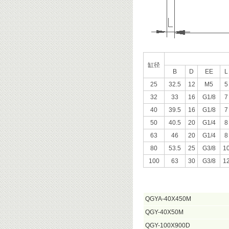
缸径
B
D
EE
L
25
32.5
12
M5
5
32
33
16
G1/8
7
40
39.5
16
G1/8
7
50
40.5
20
G1/4
8
63
46
20
G1/4
8
80
53.5
25
G3/8
1
100
63
30
G3/8
1
QGYA-40X450M
QGY-40X50M
QGY-100X900D