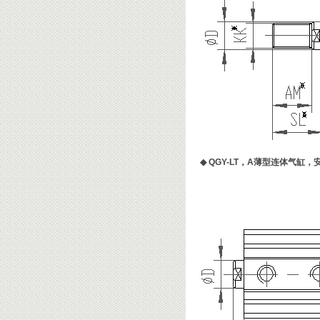
◆
QGY-LT，A薄型连体气缸