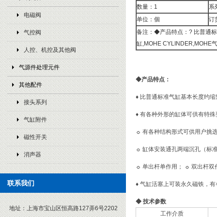
数量：1
系
电磁阀
单位：個
订
备注：◆产品特点：? 比普通标
气控阀
缸,MOHE CYLINDER,MOHE
人控、机控及其他阀
气源件处理元件
◆
产品特点：
其他配件
♦
比普通标准气缸基本长度约缩短
接头系列
♦
有各种外形的缸体可供有特殊
气缸附件
☼
有各种结构形式可供用户挑
磁性开关
☼
缸体安装通孔两端沉孔（标
消声器
☼
单出杆单作用；
☼
双出杆双
联系我们
♦
气缸活塞上可装永久磁铁，有
◆
技术参数
地址：
上海市宝山区恒高路127弄6号2202
工作介质