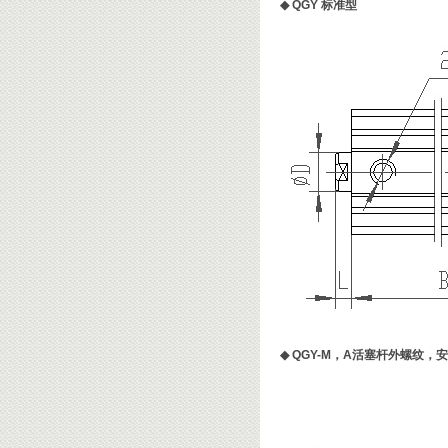
◆
QGY 标准型
◆
QGY-M，A活塞杆外螺纹，