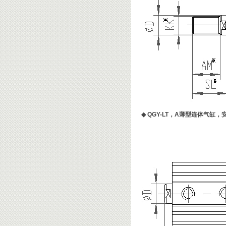
◆
QGY-LT，A薄型连体气缸