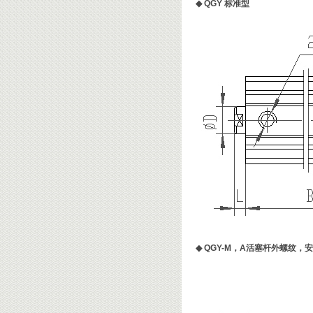
◆
QGY 标准型
◆
QGY-M，A活塞杆外螺纹，