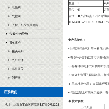
数量：1
系
电磁阀
单位：個
订货
备注：◆产品特点：? 比普通标
气控阀
缸,MOHE CYLINDER,MOHE
人控、机控及其他阀
气源件处理元件
◆
产品特点：
其他配件
♦
比普通标准气缸基本长度约缩短
接头系列
♦
有各种外形的缸体可供有特殊
气缸附件
☼
有各种结构形式可供用户挑
磁性开关
☼
缸体安装通孔两端沉孔（标
消声器
☼
单出杆单作用；
☼
双出杆双
联系我们
♦
气缸活塞上可装永久磁铁，有
◆
技术参数
地址：
上海市宝山区恒高路127弄6号2202
工作介质