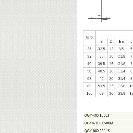
缸径
B
D
EE
L
25
32.5
12
M5
5
32
33
16
G1/8
7
40
39.5
16
G1/8
7
50
40.5
20
G1/4
8
63
46
20
G1/4
8
80
53.5
25
G3/8
1
100
63
30
G3/8
1
QGY-40X160LT
QGYA-100X500M
QGY-80X200LS