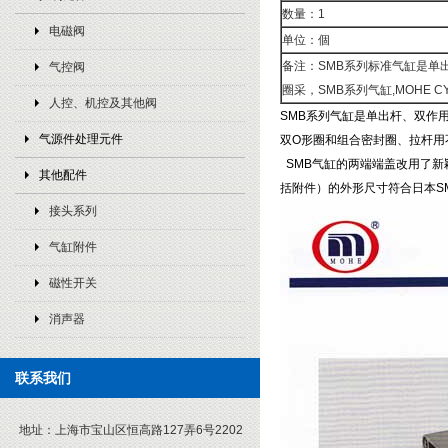
数量：1
电磁阀
单位：個
备注：SMB系列标准气缸是单
气控阀
圈采，SMB系列气缸,MOHE CY
人控、机控及其他阀
SMB系列气缸是单出杆、双作用
气源件处理元件
双O形圈和组合密封圈、拉杆用
SMB气缸的两端端盖改用了新
其他配件
括附件）的外形尺寸符合日本SMC标
接头系列
气缸附件
磁性开关
消声器
联系我们
地址：
上海市宝山区恒高路127弄6号2202