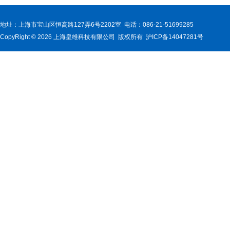
地址：上海市宝山区恒高路127弄6号2202室 电话：086-21-51699285
CopyRight © 2026 上海皇维科技有限公司 版权所有 沪ICP备14047281号