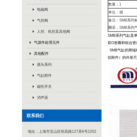
数量：1
电磁阀
单位：個
备注：SMB系列
气控阀
圈采，SMB系列气缸
人控、机控及其他阀
SMB系列气缸是
气源件处理元件
双O形圈和组合密
SMB气缸的两端
其他配件
括附件）的外形尺寸
接头系列
气缸附件
磁性开关
消声器
联系我们
地址：
上海市宝山区恒高路127弄6号2202