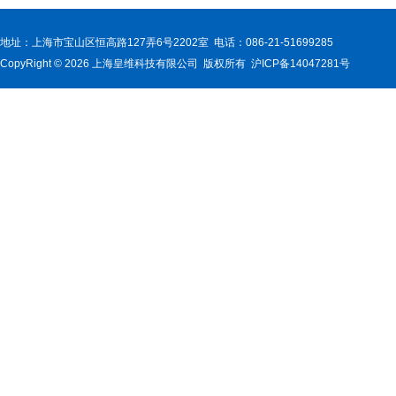
地址：上海市宝山区恒高路127弄6号2202室 电话：086-21-51699285
CopyRight © 2026 上海皇维科技有限公司 版权所有 沪ICP备14047281号