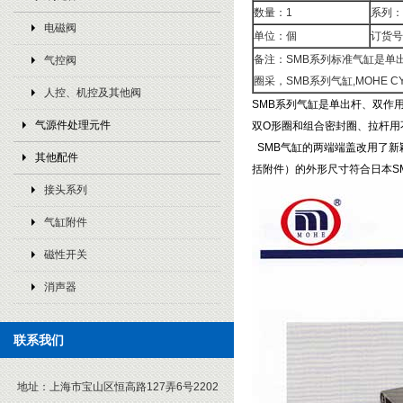
数量：1
系列：
电磁阀
单位：個
订货号：
备注：SMB系列标准气缸是单
气控阀
圈采，SMB系列气缸,MOHE CY
人控、机控及其他阀
SMB系列气缸是单出杆、双作用
气源件处理元件
双O形圈和组合密封圈、拉杆用
SMB气缸的两端端盖改用了新
其他配件
括附件）的外形尺寸符合日本SMC标
接头系列
气缸附件
磁性开关
消声器
联系我们
地址：
上海市宝山区恒高路127弄6号2202