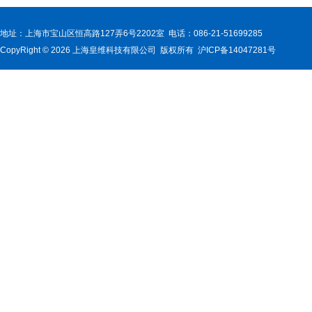
地址：上海市宝山区恒高路127弄6号2202室 电话：086-21-51699285
CopyRight © 2026 上海皇维科技有限公司 版权所有 沪ICP备14047281号