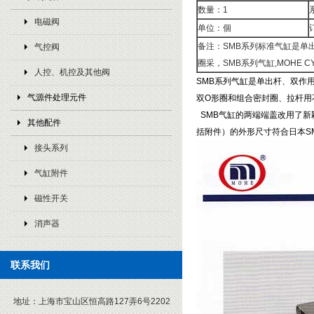
数量：1
电磁阀
单位：個
备注：SMB系列标准气缸是单
气控阀
圈采，SMB系列气缸,MOHE CY
人控、机控及其他阀
SMB系列气缸是单出杆、双作用
气源件处理元件
双O形圈和组合密封圈、拉杆用
SMB气缸的两端端盖改用了新
其他配件
括附件）的外形尺寸符合日本SMC标
接头系列
气缸附件
磁性开关
消声器
联系我们
地址：
上海市宝山区恒高路127弄6号2202