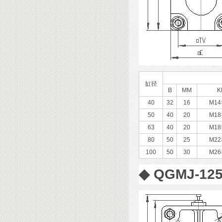
缸径
B
MM
K
40
32
16
M14
50
40
20
M18
63
40
20
M18
80
50
25
M22
100
50
30
M26
◆
QGMJ-1