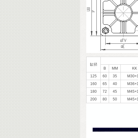
缸径
B
MM
KK
125
60
35
M30×1
160
65
40
M36×1
180
72
45
M45×1
200
80
50
M45×1