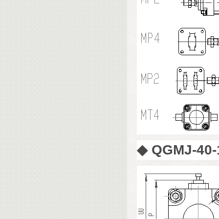
◆
QGMJ-4