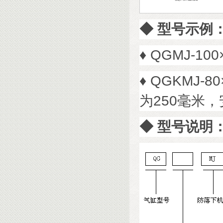
◆
型号示例
♦
QGMJ-1
♦
QGKMJ-8
为250毫米
◆
型号说明