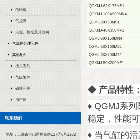
QGKMJ-63X175MS1
电磁阀
QGKMJ-100X900MN4
气控阀
QGMJ-80X50MS1
QGKMJ-40X350MP2
人控、机控及其他阀
QGMJ-80X150MN4
气源件处理元件
QGMJ-63X160MS1
其他配件
QGMJ-63X700MT4
QGKMJ-50X200MF1
接头系列
气缸附件
◆
产品特性
磁性开关
消声器
♦
QGMJ系
稳定，性能可
联系我们
♦
当气缸的活
地址：
上海市宝山区恒高路127弄6号2202