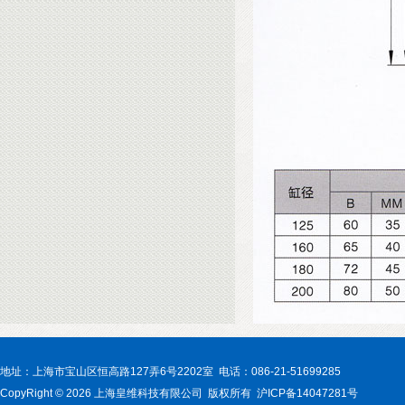
地址：上海市宝山区恒高路127弄6号2202室 电话：086-21-51699285
CopyRight © 2026 上海皇维科技有限公司 版权所有 沪ICP备14047281号